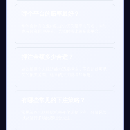
哪个平台的赔率最好？
华体会体育在业内以提供优良赔率而闻名，同时
也有较高用户评分。选择时需比较多家平台。
押注金额多少合适？
建议根据个人经济能力适度押注，不宜超过可承
受的损失范围。适量的押注能增加乐趣。
有哪些常见的下注策略？
常见策略包括根据赔率变化调整下注、分散风险
以及进行多场比赛组合投注。