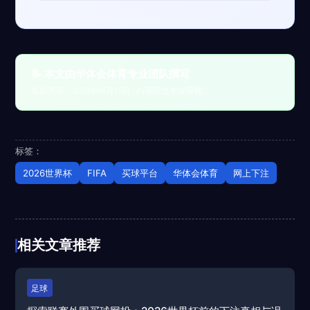
📝 本文由华体会体育专业团队撰写
最后更新：2026年06月15日 | 内容经过专业审核
标签：
2026世界杯
FIFA
买球平台
华体会体育
网上下注
相关文章推荐
足球