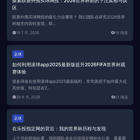
探索联赛外围买球网投：2026世界杯前的下注真相与误
区
联赛外围买球网投的吸引力在哪里？ 我们团队在研究2026世界
杯相关内容时发现，联…
15 7 月, 2026
16 阅读
足球
如何利用滚球app2025最新版提升2026FIFA世界杯观
赛体验
很多球迷在使用滚球app2025最新版时，常常困惑于如何最大化
其价值。特别是在2…
26 6 月, 2026
21 阅读
足球
在乐投指定网的背后：我的世界杯历程与发现
上个月的那场比赛，我和团队坐在乐投指定网的办公室，看着屏