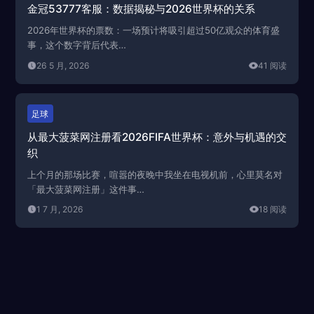
金冠53777客服：数据揭秘与2026世界杯的关系
2026年世界杯的票数：一场预计将吸引超过50亿观众的体育盛
事，这个数字背后代表…
26 5 月, 2026
41 阅读
足球
从最大菠菜网注册看2026FIFA世界杯：意外与机遇的交
织
上个月的那场比赛，喧嚣的夜晚中我坐在电视机前，心里莫名对
「最大菠菜网注册」这件事…
1 7 月, 2026
18 阅读