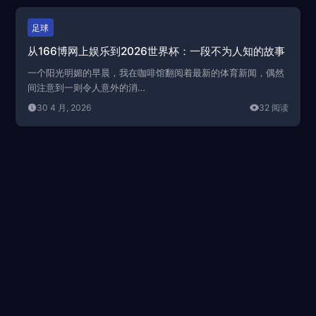
足球
从166博网上娱乐到2026世界杯：一段不为人知的故事
一个阳光明媚的早晨，我在咖啡馆翻阅着最新的体育新闻，偶然
间注意到一则令人意外的消…
30 4 月, 2026
32 阅读