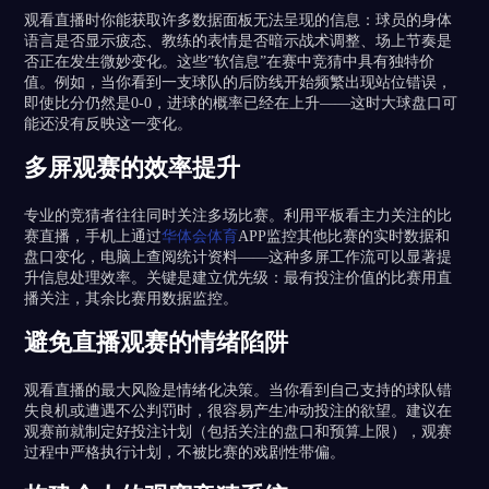
真人娱乐
观看直播时你能获取许多数据面板无法呈现的信息：球员的身体
棋牌游戏
语言是否显示疲态、教练的表情是否暗示战术调整、场上节奏是
否正在发生微妙变化。这些”软信息”在赛中竞猜中具有独特价
值。例如，当你看到一支球队的后防线开始频繁出现站位错误，
即使比分仍然是0-0，进球的概率已经在上升——这时大球盘口可
能还没有反映这一变化。
多屏观赛的效率提升
专业的竞猜者往往同时关注多场比赛。利用平板看主力关注的比
赛直播，手机上通过
华体会体育
APP监控其他比赛的实时数据和
盘口变化，电脑上查阅统计资料——这种多屏工作流可以显著提
升信息处理效率。关键是建立优先级：最有投注价值的比赛用直
播关注，其余比赛用数据监控。
避免直播观赛的情绪陷阱
观看直播的最大风险是情绪化决策。当你看到自己支持的球队错
失良机或遭遇不公判罚时，很容易产生冲动投注的欲望。建议在
观赛前就制定好投注计划（包括关注的盘口和预算上限），观赛
过程中严格执行计划，不被比赛的戏剧性带偏。