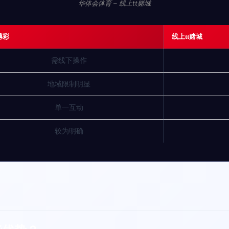
华体会体育 – 线上tt赌城
博彩
线上tt赌城
需线下操作
地域限制明显
单一互动
较为明确