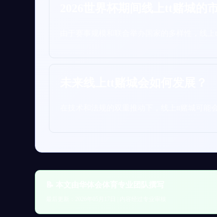
2026世界杯期间线上tt赌城
由于赛事规模和联合举办国家的多样性，线上
未来线上tt赌城会如何发展？
在技术和法规的双重推动下，线上tt赌城可
📝 本文由华体会体育专业团队撰写
最后更新：2026年05月17日 | 内容经过专业审核