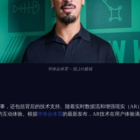
华体会体育 – 线上tt赌城
赛事，还包括背后的技术支持。随着实时数据流和增强现实（A
的互动体验。根据
华体会体育
的最新发布，AR技术在用户体验满