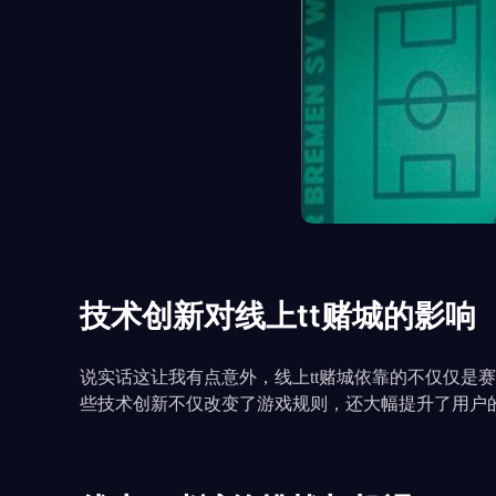
技术创新对线上tt赌城的影响
说实话这让我有点意外，线上tt赌城依靠的不仅仅是
些技术创新不仅改变了游戏规则，还大幅提升了用户