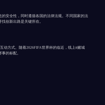
息的安全性，同时遵循各国的法律法规。不同国家的法
寻找创新出路是关键所在。
式。随着2026FIFA世界杯的临近，线上tt赌城
赛事的标配。