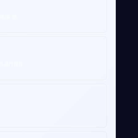
随时参与。
台进行投注。