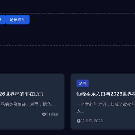
彩
足球投注
足球
26世界杯的潜在助力
恒峰娱乐入口与2026世
侈品的身份象征。然而，据华…
一个意外的时刻，却成了改变的
入…
31 阅读
12 5 月, 2026