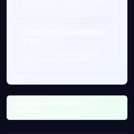
息等。务必审慎分析，理性投注。过度投注也可
能导致财务损失。
可以通过英皇登录网站观看比赛
直播吗？
目前英皇登录网站不支持直接观看比赛直播。你
可以通过它获取实时比分和赛事动态。
📝 本文由华体会体育专业团队撰写
最后更新：2026年06月18日 | 内容经过专业审核