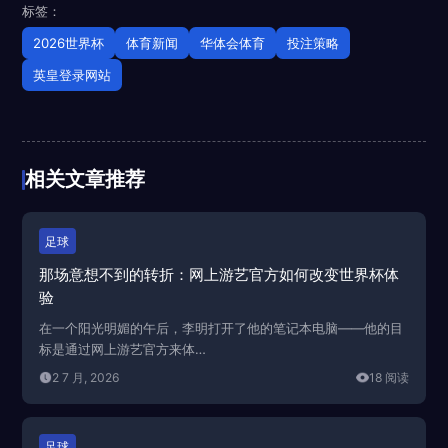
标签：
2026世界杯
体育新闻
华体会体育
投注策略
英皇登录网站
相关文章推荐
足球
那场意想不到的转折：网上游艺官方如何改变世界杯体
验
在一个阳光明媚的午后，李明打开了他的笔记本电脑——他的目
标是通过网上游艺官方来体…
2 7 月, 2026
18 阅读
足球