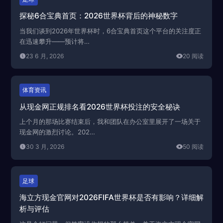
探秘6合宝典首页：2026世界杯背后的神秘数字
当我们谈到2026年世界杯时，6合宝典首页这个平台的关注度正
在迅速攀升——预计将…
23 6 月, 2026
20 阅读
体育资讯
从现金网正规排名看2026世界杯投注的安全秘诀
上个月的那场比赛结束后，我和团队在办公室里展开了一场关于
现金网的激烈讨论。202…
30 3 月, 2026
50 阅读
足球
海立方现金官网对2026FIFA世界杯是否有影响？详细解
析与评估