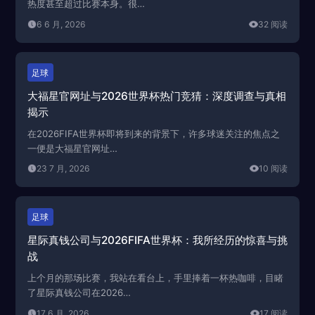
热度甚至超过比赛本身。很…
6 6 月, 2026
32 阅读
足球
大福星官网址与2026世界杯热门竞猜：深度调查与真相
揭示
在2026FIFA世界杯即将到来的背景下，许多球迷关注的焦点之
一便是大福星官网址…
23 7 月, 2026
10 阅读
足球
星际真钱公司与2026FIFA世界杯：我所经历的惊喜与挑
战
上个月的那场比赛，我站在看台上，手里捧着一杯热咖啡，目睹
了星际真钱公司在2026…
17 6 月, 2026
17 阅读