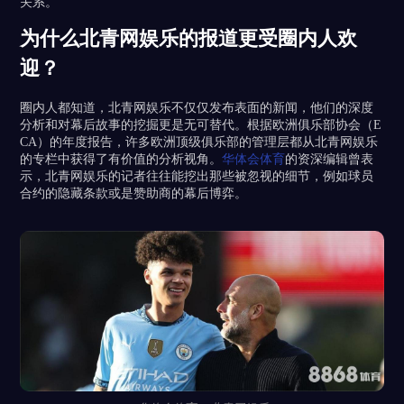
真人娱乐
关系。
棋牌游戏
为什么北青网娱乐的报道更受圈内人欢
迎？
圈内人都知道，北青网娱乐不仅仅发布表面的新闻，他们的深度
分析和对幕后故事的挖掘更是无可替代。根据欧洲俱乐部协会（E
CA）的年度报告，许多欧洲顶级俱乐部的管理层都从北青网娱乐
的专栏中获得了有价值的分析视角。
华体会体育
的资深编辑曾表
示，北青网娱乐的记者往往能挖出那些被忽视的细节，例如球员
合约的隐藏条款或是赞助商的幕后博弈。