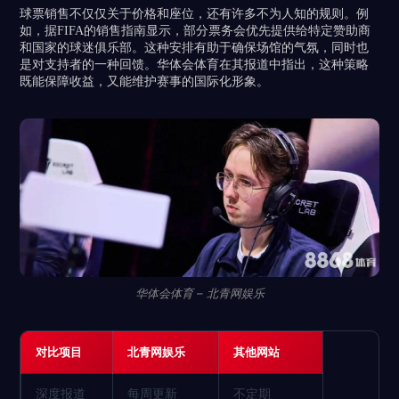
球票销售不仅仅关于价格和座位，还有许多不为人知的规则。例
如，据FIFA的销售指南显示，部分票务会优先提供给特定赞助商
和国家的球迷俱乐部。这种安排有助于确保场馆的气氛，同时也
是对支持者的一种回馈。华体会体育在其报道中指出，这种策略
既能保障收益，又能维护赛事的国际化形象。
华体会体育 – 北青网娱乐
对比项目
北青网娱乐
其他网站
深度报道
每周更新
不定期