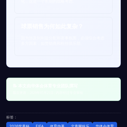
化，这是一个长期的战略考虑。
球票销售为何如此复杂？
因为涉及到利益分配和赛事氛围，必须综合考虑
多方因素，如赞助商和粉丝俱乐部。
📝 本文由华体会体育专业团队撰写
最后更新：2026年05月21日 | 内容经过专业审核
标签：
2026世界杯
FIFA
体育内幕
北青网娱乐
华体会体育