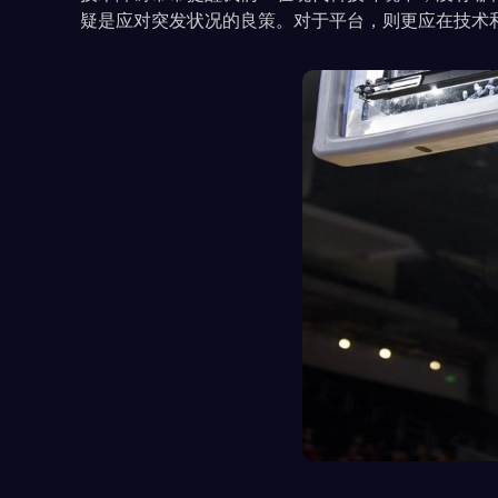
疑是应对突发状况的良策。对于平台，则更应在技术