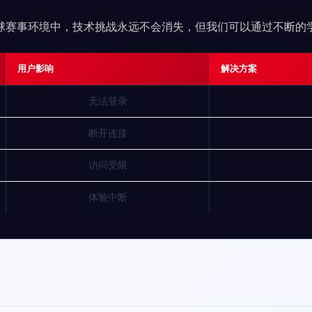
球赛事环境中，技术挑战永远不会消失，但我们可以通过不断的
用户影响
解决方案
无法登录
断开连接
访问受限
体验中断