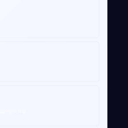
战的务实措施。