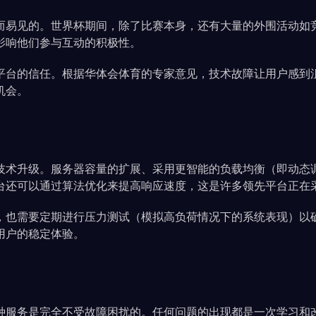
而易见的。世界杯期间，除了比赛本身，还有大量的外围活动如
影响他们参与互动的积极性。
平台的信任。根据华体会体育的专家意见，技术故障让用户感到
机会。
技术升级。服务器容量的扩展、采用更智能的负载均衡（即动态
台还可以通过算法优化来提高响应速度，这是许多领先平台正在
，也需要定期进行压力测试（模拟高负荷情况下的系统表现）以
用户的稳定体验。
种服务是完全不受故障困扰的。任何问题的出现都是一次学习和