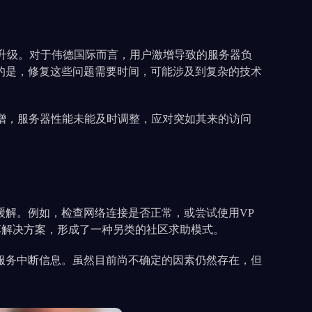
护升级。对于伟德国际而言，用户激增导致的服务器负
的是，修复这些问题需要时间，可能涉及到复杂的技术
增，服务器性能未能及时调整，应对突如其来的访问
缓解。例如，检查网络连接是否正常，或尝试使用VP
享解决方案，形成了一种另类的社区求助模式。
服务中断信息。虽然目前尚不确定的因素仍然存在，但