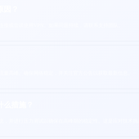
原因？
连接或尝试使用VPN。如果问题持续，请联系支持团队。
流量高峰。确保网络稳定，并关注官方公告以获取最新信息。
什么措施？
统，并进行压力测试以确保在高峰期的稳定性。这是应对技术挑