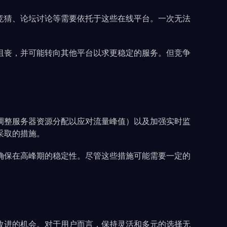
竞猜、论坛讨论等需要依托于这些在线平台。一次无法
沮丧，并可能转向其他平台以求更稳定的服务。但竞争
调整服务器资源分配以应对流量峰值）以及加强实时监
采取的措施。
确保在高峰期的稳定性。尽管这些措施可能需要一定的
改进的机会。对于用户而言，保持灵活和多元的选择无