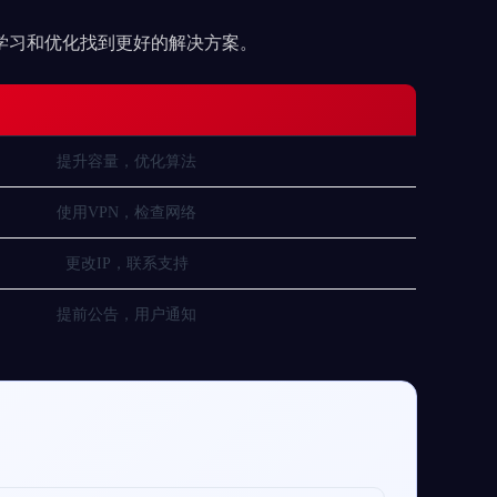
学习和优化找到更好的解决方案。
提升容量，优化算法
使用VPN，检查网络
更改IP，联系支持
提前公告，用户通知