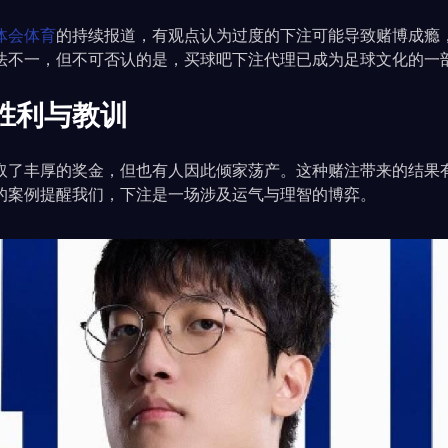
体会体育
的持续报道，有观点认为过度的下注可能导致赌博成瘾
法不一，但不可否认的是，买球吧下注代理已成为足球文化的一
胜利与教训
取了丰厚的奖金，但也有人因此倾家荡产。这种赌注带来的结果
的案例提醒我们，下注是一场涉及运气与理智的博弈。