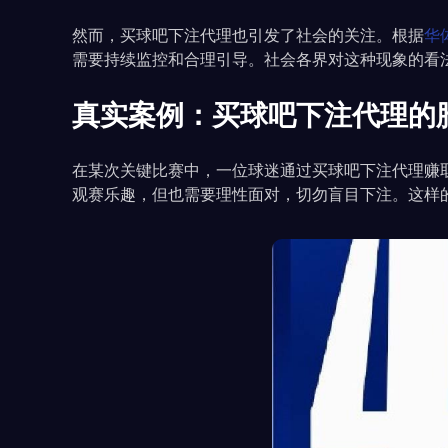
然而，买球吧下注代理也引发了社会的关注。根据
华
需要持续监控和合理引导。社会各界对这种现象的看
真实案例：买球吧下注代理的
在某次关键比赛中，一位球迷通过买球吧下注代理赚
观赛乐趣，但也需要理性面对，切勿盲目下注。这样