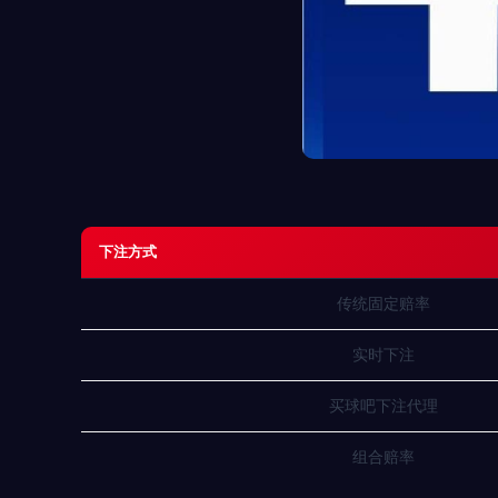
下注方式
传统固定赔率
实时下注
买球吧下注代理
组合赔率