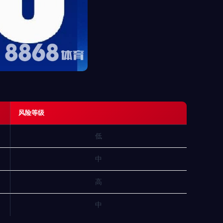
风险等级
低
中
高
中