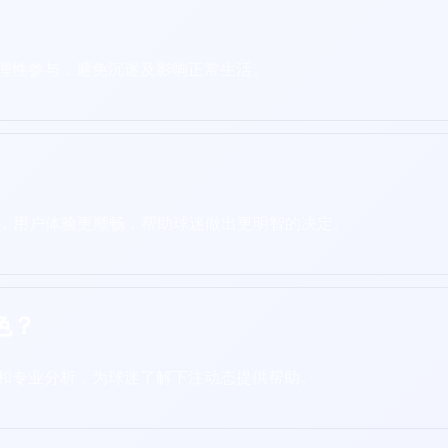
理性参与，避免沉迷及影响正常生活。
准，用户体验更顺畅，帮助球迷做出更明智的决定。
色？
和专业分析，为球迷了解下注动态提供帮助。