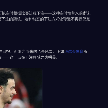
可以实时根据比赛进程下注——这种实时性带来前所未
是下注的契机。这种动态的下注方式让球迷不再仅仅是
潜在回报。但随之而来的也是风险。正如
华体会体育
所
存——这一点在下注领域尤为明显。