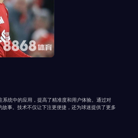
注系统中的应用，提高了精准度和用户体验。通过对
的故事。技术不仅让下注更便捷，还为球迷提供了更多