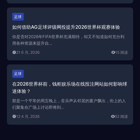
足球
如何借助AG足球评级网投提升2026世界杯观赛体验
你是否对2026年FIFA世界杯充满期待，却又不知道如何充分利
用各种资源来提升自…
21 6 月, 2026
15 阅读
足球
在2026世界杯前，钱柜娱乐场在线投注网站如何影响球
迷体验？
那是一个平常的周五晚上，音乐声从邻居的窗户飘出，街上的人
们聚集在广场上讨论即将到…
12 4 月, 2026
52 阅读