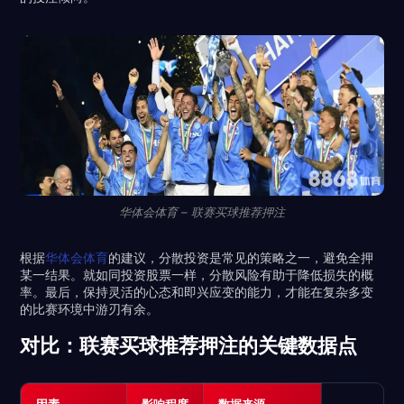
华体会体育 – 联赛买球推荐押注
根据
华体会体育
的建议，分散投资是常见的策略之一，避免全押
某一结果。就如同投资股票一样，分散风险有助于降低损失的概
率。最后，保持灵活的心态和即兴应变的能力，才能在复杂多变
的比赛环境中游刃有余。
对比：联赛买球推荐押注的关键数据点