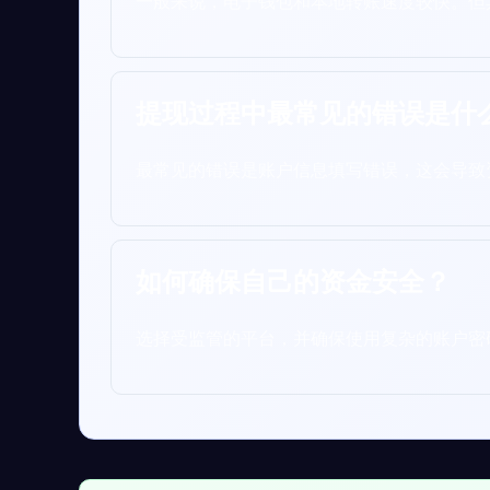
一般来说，电子钱包和本地转账速度较快。但
提现过程中最常见的错误是什
最常见的错误是账户信息填写错误，这会导致
如何确保自己的资金安全？
选择受监管的平台，并确保使用复杂的账户密