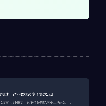
平台测速：这些数据改变了游戏规则
32支扩大到48支，这不仅是FIFA历史上的首次，…