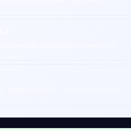
具体还要看平台与银行的合作条款，确认后再做选择。
么？
资金无法顺利转账。因此在提交前务必仔细检查账户信息。
码。定期检查账户交易记录，一旦发现异常立刻与平台联系。