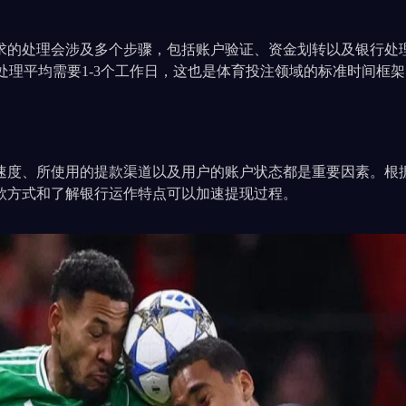
求的处理会涉及多个步骤，包括账户验证、资金划转以及银行处
处理平均需要1-3个工作日，这也是体育投注领域的标准时间框
速度、所使用的提款渠道以及用户的账户状态都是重要因素。根据
款方式和了解银行运作特点可以加速提现过程。