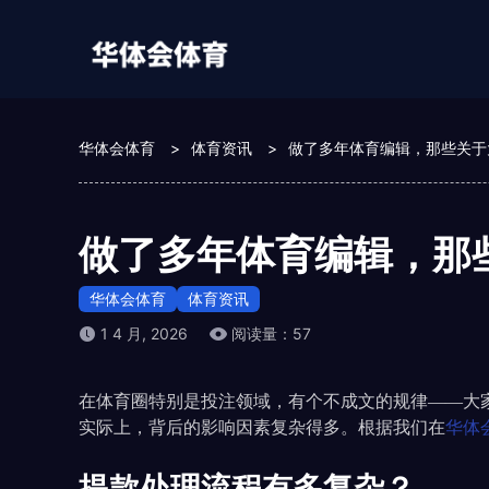
华体
华体会体育
>
体育资讯
>
做了多年体育编辑，那些关于
做了多年体育编辑，那
华体会体育
体育资讯
1 4 月, 2026
阅读量：57
在体育圈特别是投注领域，有个不成文的规律——大
实际上，背后的影响因素复杂得多。根据我们在
华体
提款处理流程有多复杂？