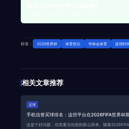
📝 本文由华体会体育专业团队撰写
最后更新：2026年04月01日 | 内容经过专业审核
标签：
2026世界杯
体育投注
华体会体育
提现时
相关文章推荐
足球
手机信誉买球排名：这些平台在2026FIFA世界
这是个好问题，但答案没你想的那么简单。随着2026FI