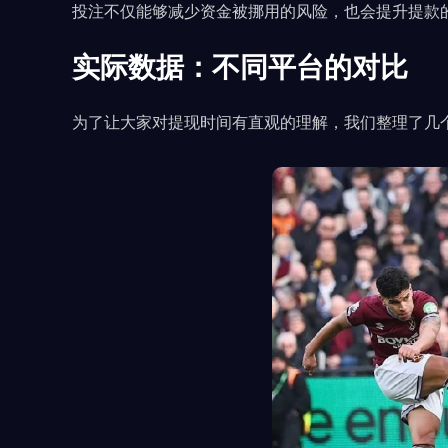
投注不仅能够减少资金被挪用的风险，也会提升提款
实际数据：不同平台的对比
为了让大家对提现时间有直观的理解，我们整理了几