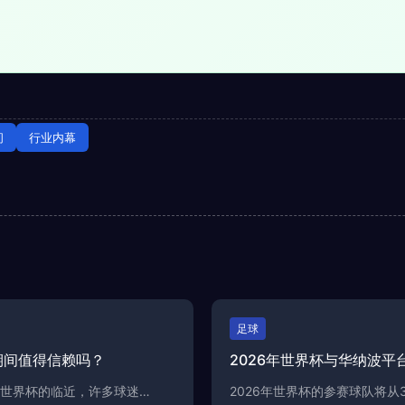
间
行业内幕
足球
杯期间值得信赖吗？
2026年世界杯与华纳波
FA世界杯的临近，许多球迷…
2026年世界杯的参赛球队将从