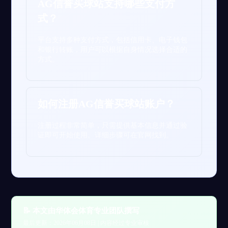
AG信誉买球站支持哪些支付方
式？
平台支持多种支付方式，包括信用卡、电子钱包
和银行转账，用户可以根据自身情况选择合适的
方式。
如何注册AG信誉买球站账户？
注册过程非常简单，只需提供基本信息并通过验
证即可开始使用。详细步骤可在官网找到。
📝 本文由华体会体育专业团队撰写
最后更新：2026年06月08日 | 内容经过专业审核