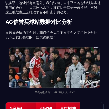
说实话，这让我有点意外。我们认为，未来平台若能加强与当地
政府的合作，并提高技术水平，将有助于其进一步发展。不过，
这些挑战也正是推动平台不断进步的动力。
AG信誉买球站数据对比分析
在选择合适的平台时，我们还会参考不同平台之间的数据对比。
以下是我们整理的一些关键数据：
华体会体育 – AG信誉买球站
平台名称
市场份额
用户满意度