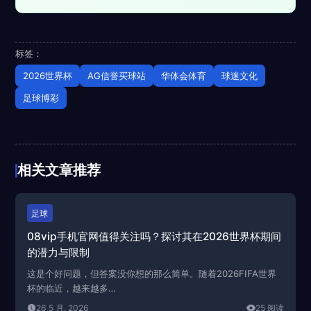
标签：
2026世界杯
AG信誉买球站
华体会体育
球迷文化
足球博彩
相关文章推荐
足球
08vip手机官网值得关注吗？探讨其在2026世界杯期间
的潜力与限制
这是个好问题，但答案没你想的那么简单。随着2026FIFA世界
杯的临近，越来越多…
26 5 月, 2026
25 阅读