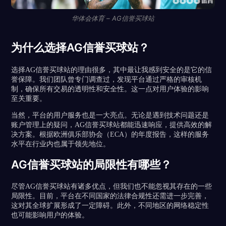
华体会体育 – AG信誉买球站
为什么选择AG信誉买球站？
选择AG信誉买球站的理由很多，其中最让我感到安全的是它的信
誉保障。我们团队曾专门调查过，发现平台通过严格的审核机
制，确保所有交易的透明性和安全性。这一点对用户体验的影响
至关重要。
当然，平台的用户服务也是一大亮点。无论是遇到技术问题还是
账户管理上的疑问，AG信誉买球站都能迅速响应，提供高效的解
决方案。根据欧洲俱乐部协会（ECA）的年度报告，这样的服务
水平在行业内也属于领先地位。
AG信誉买球站的局限性有哪些？
尽管AG信誉买球站有诸多优点，但我们也不能忽视其存在的一些
局限性。目前，平台在不同国家的法律合规性还需进一步完善，
这对其全球扩展形成了一定障碍。此外，不同地区的网络稳定性
也可能影响用户的体验。