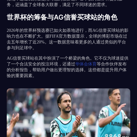
真人娱乐
务，还涵盖了全球各大联赛，满足了不同球迷的需求。
棋牌游戏
世界杯的筹备与AG信誉买球站的角色
2026年的世界杯预选赛已如火如荼地进行，而AG信誉买球站的影
响力也在不断扩大。据FIFA官方数据显示，全球的博彩市场在过
去五年增长了近20%。这一数据意味着更多的人通过类似的平台
参与到足球中。
AG信誉买球站在其中扮演了一个桥梁的角色。它不仅为球迷提供
了一个合法安全的投注环境，还通过
华体会体育
等合作伙伴发布
的分析报告，帮助用户做出更理智的选择。这些都是提升用户体
验的重要因素。