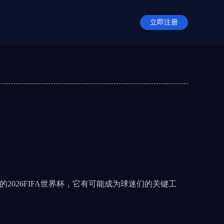
华体会体育动态
华体会体育故事
立即注册
载
足球
载
篮球
电竞
真人娱乐
棋牌游戏
026FIFA世界杯，它有可能成为球迷们的关键工