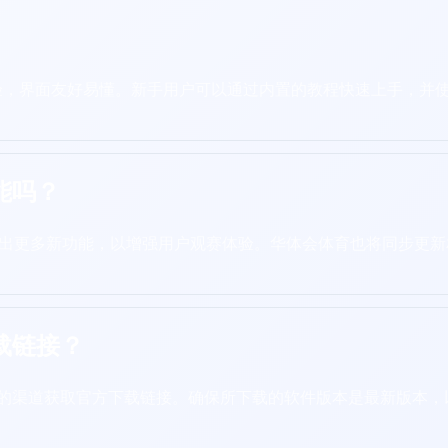
体验，界面友好易懂。新手用户可以通过内置的教程快速上手，并
能吗？
用将推出更多新功能，以增强用户观赛体验。华体会体育也将同步更
载链接？
的渠道获取官方下载链接。确保所下载的软件版本是最新版本，