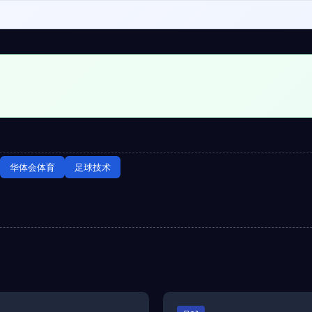
华体会体育
足球技术