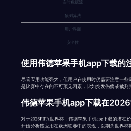
实时数据流
预测算法
用户界面
安全性
使用伟德苹果手机app下载的
尽管应用功能强大，但用户在使用时仍需要注意一些
是比赛中存在的不可预见因素，比如突发伤病或裁判
伟德苹果手机app下载在202
对于2026FIFA世界杯，伟德苹果手机app下载
开始分析该应用在欧洲联赛中的表现，以期为世界杯