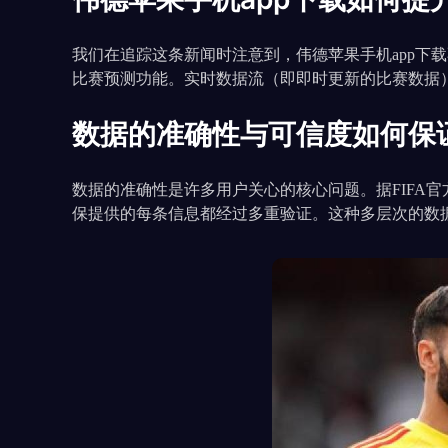
我们在追踪这条新闻时注意到，伟德苹果手机app
比赛预测功能。实时数据流（即即时更新的比赛数据
数据的准确性与可信度如何保
数据的准确性是许多用户关心的核心问题。据FIFA
保提供的每条信息都经过多重验证。这种多层次的数