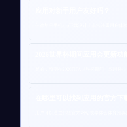
应用对新手用户友好吗？
伟德苹果手机app下载设计上非常注重用户
2026世界杯期间应用会更新功
是的，预期在2026FIFA世界杯期间，应
在哪里可以找到应用的官方下
用户可以通过伟德官方网站或华体会体育推荐