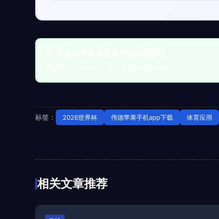
📝 本文由华体会体育专业团队撰写
最后更新：2026年05月15日 | 内容经过专业审核
标签：
2026世界杯
伟德苹果手机app下载
体育应用
相关文章推荐