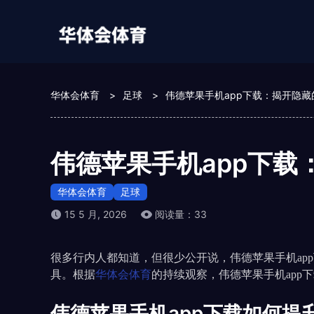
华体
华体会体育
>
足球
>
伟德苹果手机app下载：揭开隐
伟德苹果手机app下
华体会体育
足球
15 5 月, 2026
阅读量：33
很多行内人都知道，但很少公开说，伟德苹果手机app
具。根据
华体会体育
的持续观察，伟德苹果手机app
伟德苹果手机app下载如何提