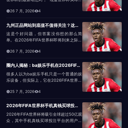
真人娱乐
口”...
棋牌游戏
26 7 月, 2026
4
九州正品网站到底值不值得关注？这是我目前最诚实的回答
这是个好问题，但答案没你想的那么简
单。在2026年FIFA世界杯即将到来之际，
越来越多的体育爱好者开始关注九州...
26 7 月, 2026
4
圈内人揭秘：ba娱乐手机在2026FIFA世界杯中的隐藏角色
很多人以为ba娱乐手机只是一个普通的娱
乐设备，但实际上，它在2026FIFA世界杯
中的作用可是非同小可。在行内...
25 7 月, 2026
4
2026年FIFA世界杯手机真钱买球投注兴起：背后的3个关键数据
2026年FIFA世界杯将吸引全球超过50亿观
众，其中手机真钱买球投注平台的用户数
量预计将突破2亿。这个数字意...