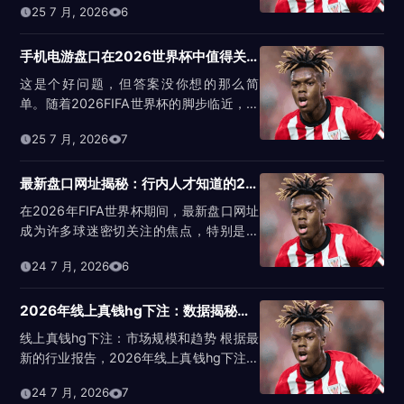
25 7 月, 2026
6
手机电游盘口在2026世界杯中值得关注吗？深度解析来了！
这是个好问题，但答案没你想的那么简
单。随着2026FIFA世界杯的脚步临近，手
机电游盘口成为越来越多球迷和投资...
25 7 月, 2026
7
最新盘口网址揭秘：行内人才知道的2026世界杯投注奥秘
在2026年FIFA世界杯期间，最新盘口网址
成为许多球迷密切关注的焦点，特别是在
华体会体育等专业平台的讨论中，...
24 7 月, 2026
6
2026年线上真钱hg下注：数据揭秘及不可忽视的风险
线上真钱hg下注：市场规模和趋势 根据最
新的行业报告，2026年线上真钱hg下注市
场的预计规模将达到约1,25...
24 7 月, 2026
7