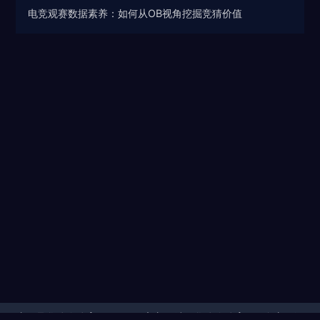
电竞观赛数据素养：如何从OB视角挖掘竞猜价值
这里是华体会体育( SPORTS)官方网站，华体会体育APP全方面涵