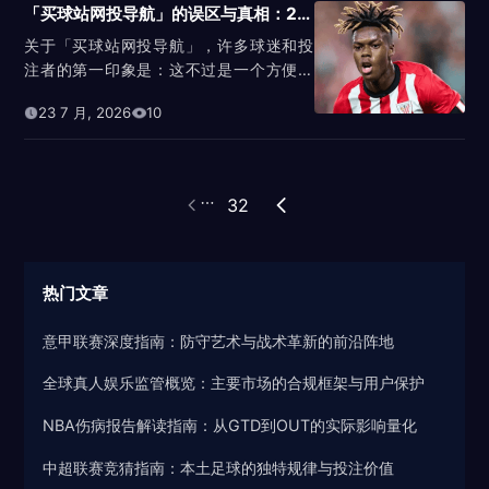
「买球站网投导航」的误区与真相：2026世界杯投注的复杂面纱
关于「买球站网投导航」，许多球迷和投
注者的第一印象是：这不过是一个方便快
捷的投注入口。然而，我们在深入研究后
23 7 月, 2026
10
发...
32
热门文章
意甲联赛深度指南：防守艺术与战术革新的前沿阵地
全球真人娱乐监管概览：主要市场的合规框架与用户保护
NBA伤病报告解读指南：从GTD到OUT的实际影响量化
中超联赛竞猜指南：本土足球的独特规律与投注价值