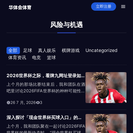
立即注册
华体会体育首页
风险与机遇
华体会体育产品
全部
足球
真人娱乐
棋牌游戏
Uncategorized
选择华体会体育
体育资讯
电竞
篮球
华体会体育下载
2026世界杯之际，看牌九网址登录如何成为球迷们的热门选择
华体会体育APP下载
华体会体育动态
上个月的那场比赛结束后，我和团队在酒
华体会全站APP下载
吧里讨论2026FIFA世界杯的种种可能性。
华体会体育故事
突然，一位朋友提到「牌九网址登...
26 7 月, 2026
3
足球
篮球
深入探讨「现金世界杯买球入口」的背后：我们发现了什么？
电竞
上个月，我和团队聚在一起讨论2026FIFA
世界杯的最新动态时， “现金世界杯买球入