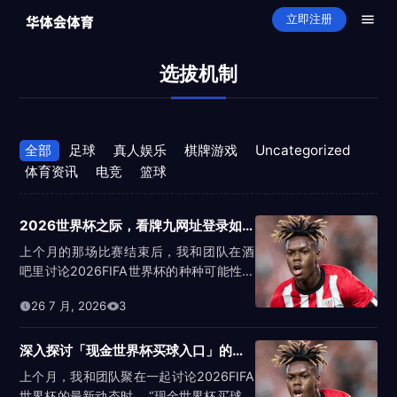
立即注册
华体会体育首页
选拔机制
华体会体育产品
全部
足球
真人娱乐
棋牌游戏
Uncategorized
选择华体会体育
体育资讯
电竞
篮球
华体会体育下载
2026世界杯之际，看牌九网址登录如何成为球迷们的热门选择
华体会体育APP下载
华体会体育动态
上个月的那场比赛结束后，我和团队在酒
华体会全站APP下载
吧里讨论2026FIFA世界杯的种种可能性。
华体会体育故事
突然，一位朋友提到「牌九网址登...
26 7 月, 2026
3
足球
篮球
深入探讨「现金世界杯买球入口」的背后：我们发现了什么？
电竞
上个月，我和团队聚在一起讨论2026FIFA
世界杯的最新动态时， “现金世界杯买球入