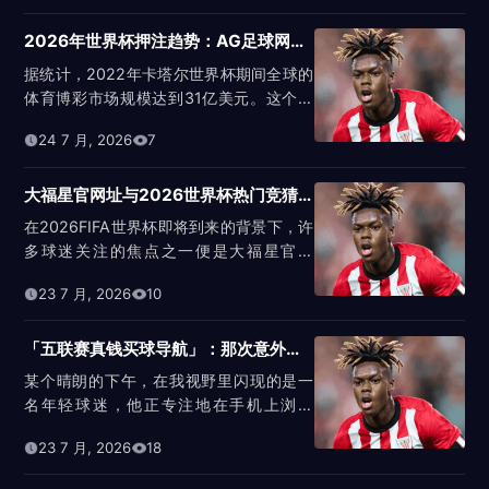
2026年世界杯押注趋势：AG足球网押注数据揭示的新态势
据统计，2022年卡塔尔世界杯期间全球的
体育博彩市场规模达到31亿美元。这个数
字意味着什么？简单说，这揭示了球...
24 7 月, 2026
7
大福星官网址与2026世界杯热门竞猜：深度调查与真相揭示
在2026FIFA世界杯即将到来的背景下，许
多球迷关注的焦点之一便是大福星官网
址。然而，普遍认为这些网站只不过...
23 7 月, 2026
10
「五联赛真钱买球导航」：那次意外的选择成就了2026世界杯的传奇
某个晴朗的下午，在我视野里闪现的是一
名年轻球迷，他正专注地在手机上浏览
「五联赛真钱买球导航」。这不仅是一串
23 7 月, 2026
18
毫无...