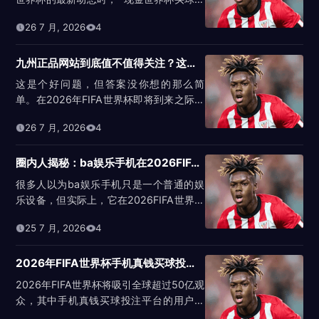
真人娱乐
口”...
棋牌游戏
26 7 月, 2026
4
九州正品网站到底值不值得关注？这是我目前最诚实的回答
这是个好问题，但答案没你想的那么简
单。在2026年FIFA世界杯即将到来之际，
越来越多的体育爱好者开始关注九州...
26 7 月, 2026
4
圈内人揭秘：ba娱乐手机在2026FIFA世界杯中的隐藏角色
很多人以为ba娱乐手机只是一个普通的娱
乐设备，但实际上，它在2026FIFA世界杯
中的作用可是非同小可。在行内...
25 7 月, 2026
4
2026年FIFA世界杯手机真钱买球投注兴起：背后的3个关键数据
2026年FIFA世界杯将吸引全球超过50亿观
众，其中手机真钱买球投注平台的用户数
量预计将突破2亿。这个数字意...