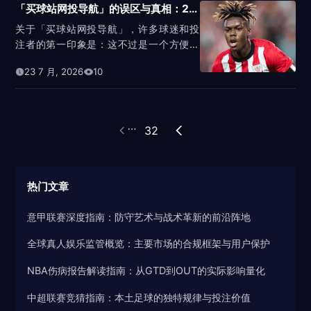
「买球站网投导航」的误区与真相：2026世界杯投注的复杂面纱
关于「买球站网投导航」，许多球迷和投
注者的第一印象是：这不过是一个方便快
捷的投注入口。然而，我们在深入研究后
23 7 月, 2026
10
发...
32
热门文章
意甲联赛深度指南：防守艺术与战术革新的前沿阵地
全球真人娱乐监管概览：主要市场的合规框架与用户保护
NBA伤病报告解读指南：从GTD到OUT的实际影响量化
中超联赛竞猜指南：本土足球的独特规律与投注价值