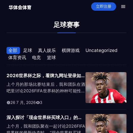
立即注册
华体会体育首页
足球赛事
华体会体育产品
全部
足球
真人娱乐
棋牌游戏
Uncategorized
选择华体会体育
体育资讯
电竞
篮球
华体会体育下载
2026世界杯之际，看牌九网址登录如何成为球迷们的热门选择
华体会体育APP下载
华体会体育动态
上个月的那场比赛结束后，我和团队在酒
华体会全站APP下载
吧里讨论2026FIFA世界杯的种种可能性。
华体会体育故事
突然，一位朋友提到「牌九网址登...
26 7 月, 2026
3
足球
篮球
深入探讨「现金世界杯买球入口」的背后：我们发现了什么？
电竞
上个月，我和团队聚在一起讨论2026FIFA
世界杯的最新动态时， “现金世界杯买球入