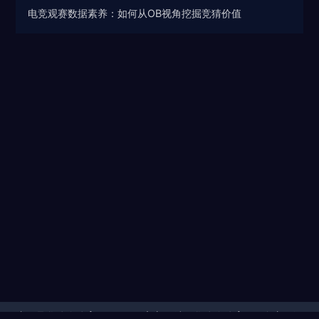
电竞观赛数据素养：如何从OB视角挖掘竞猜价值
这里是华体会体育( SPORTS)官方网站，华体会体育APP全方面涵