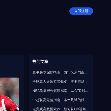
华体会体育动态
华体会体育故事
立即注册
载
足球
载
篮球
电竞
真人娱乐
棋牌游戏
热门文章
意甲联赛深度指南：防守艺术与战术革新的前沿阵地
全球真人娱乐监管概览：主要市场的合规框架与用户保护
NBA伤病报告解读指南：从GTD到OUT的实际影响量化
中超联赛竞猜指南：本土足球的独特规律与投注价值
电竞观赛数据素养：如何从OB视角挖掘竞猜价值