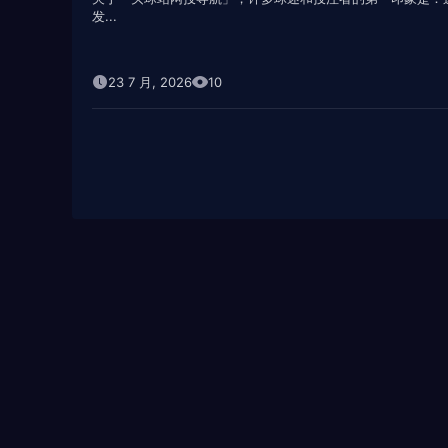
发...
23 7 月, 2026
10