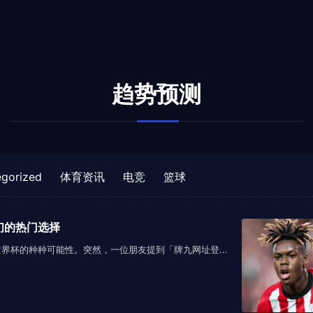
会体育首页
华体会体育产品
选择华体会体育
华体会体育下载
华体会体育APP下
趋势预测
华体会全站APP下
egorized
体育资讯
电竞
篮球
们的热门选择
世界杯的种种可能性。突然，一位朋友提到「牌九网址登...