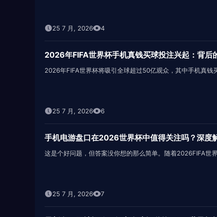
25 7 月, 2026
4
2026年FIFA世界杯手机真钱买球投注兴起：背后
2026年FIFA世界杯将吸引全球超过50亿观众，其中手机真
25 7 月, 2026
6
手机电游盘口在2026世界杯中值得关注吗？深度
这是个好问题，但答案没你想的那么简单。随着2026FIFA世
25 7 月, 2026
7