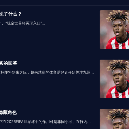
现了什么？
 “现金世界杯买球入口”...
实的回答
界杯即将到来之际，越来越多的体育爱好者开始关注九州...
的隐藏角色
2026FIFA世界杯中的作用可是非同小可。在行内...