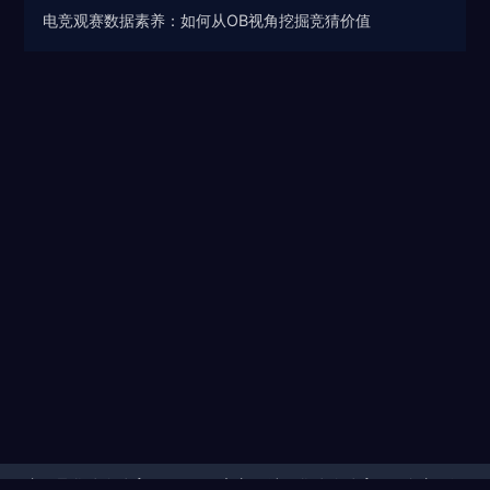
电竞观赛数据素养：如何从OB视角挖掘竞猜价值
这里是华体会体育( SPORTS)官方网站，华体会体育APP全方面涵