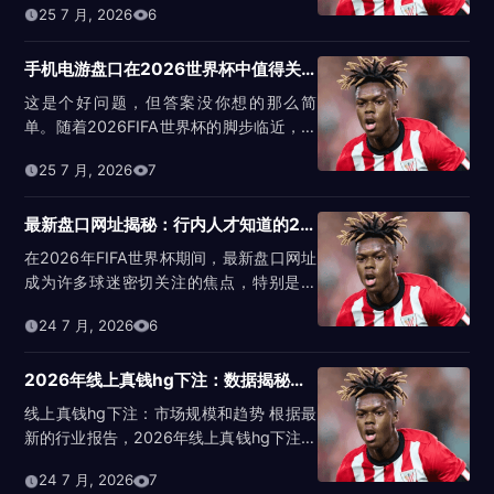
25 7 月, 2026
6
手机电游盘口在2026世界杯中值得关注吗？深度解析来了！
这是个好问题，但答案没你想的那么简
单。随着2026FIFA世界杯的脚步临近，手
机电游盘口成为越来越多球迷和投资...
25 7 月, 2026
7
最新盘口网址揭秘：行内人才知道的2026世界杯投注奥秘
在2026年FIFA世界杯期间，最新盘口网址
成为许多球迷密切关注的焦点，特别是在
华体会体育等专业平台的讨论中，...
24 7 月, 2026
6
2026年线上真钱hg下注：数据揭秘及不可忽视的风险
线上真钱hg下注：市场规模和趋势 根据最
新的行业报告，2026年线上真钱hg下注市
场的预计规模将达到约1,25...
24 7 月, 2026
7