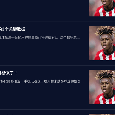
的3个关键数据
钱买球投注平台的用户数量预计将突破2亿。这个数字意...
解析来了！
界杯的脚步临近，手机电游盘口成为越来越多球迷和投资...