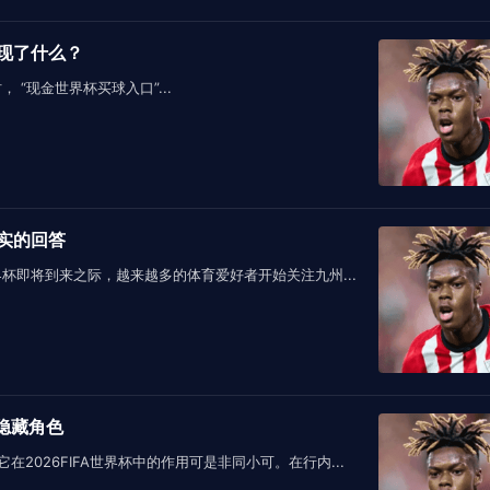
现了什么？
 “现金世界杯买球入口”...
实的回答
界杯即将到来之际，越来越多的体育爱好者开始关注九州...
的隐藏角色
2026FIFA世界杯中的作用可是非同小可。在行内...