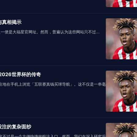
与真相揭示
之一便是大福星官网址。然而，普遍认为这些网站只不过...
026世界杯的传奇
注地在手机上浏览「五联赛真钱买球导航」。这不仅是一串毫
投注的复杂面纱
这不过是一个方便快捷的投注入口。然而，我们在深入研究后