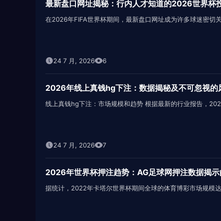
最新盘口网址揭秘：行内人才知道的2026世界杯
在2026年FIFA世界杯期间，最新盘口网址成为许多球迷密切
24 7 月, 2026
6
2026年线上真钱hg下注：数据揭秘及不可忽视的
线上真钱hg下注：市场规模和趋势 根据最新的行业报告，2026
24 7 月, 2026
7
2026年世界杯押注趋势：AG足球网押注数据揭
据统计，2022年卡塔尔世界杯期间全球的体育博彩市场规模达