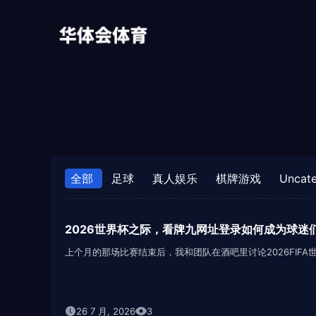
华体
全部
足球
真人娱乐
棋牌游戏
Uncat
2026世界杯之际，看牌九网址登录如何成为球迷
上个月的那场比赛结束后，我和团队在酒吧里讨论2026FIFA
26 7 月, 2026
3