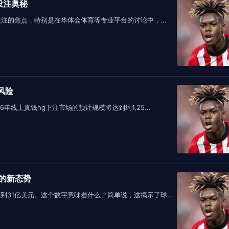
投注奥秘
关注的焦点，特别是在华体会体育等专业平台的讨论中，...
风险
年线上真钱hg下注市场的预计规模将达到约1,25...
示的新态势
到31亿美元。这个数字意味着什么？简单说，这揭示了球...