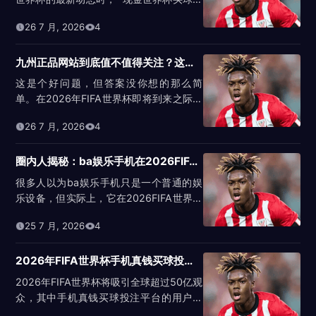
真人娱乐
口”...
棋牌游戏
26 7 月, 2026
4
九州正品网站到底值不值得关注？这是我目前最诚实的回答
这是个好问题，但答案没你想的那么简
单。在2026年FIFA世界杯即将到来之际，
越来越多的体育爱好者开始关注九州...
26 7 月, 2026
4
圈内人揭秘：ba娱乐手机在2026FIFA世界杯中的隐藏角色
很多人以为ba娱乐手机只是一个普通的娱
乐设备，但实际上，它在2026FIFA世界杯
中的作用可是非同小可。在行内...
25 7 月, 2026
4
2026年FIFA世界杯手机真钱买球投注兴起：背后的3个关键数据
2026年FIFA世界杯将吸引全球超过50亿观
众，其中手机真钱买球投注平台的用户数
量预计将突破2亿。这个数字意...