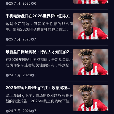
25 7 月, 2026
6
手机电游盘口在2026世界杯中值得关注吗？深度解析来了！
这是个好问题，但答案没你想的那么简
单。随着2026FIFA世界杯的脚步临近，手
机电游盘口成为越来越多球迷和投资...
25 7 月, 2026
7
最新盘口网址揭秘：行内人才知道的2026世界杯投注奥秘
在2026年FIFA世界杯期间，最新盘口网址
成为许多球迷密切关注的焦点，特别是在
华体会体育等专业平台的讨论中，...
24 7 月, 2026
6
2026年线上真钱hg下注：数据揭秘及不可忽视的风险
线上真钱hg下注：市场规模和趋势 根据最
新的行业报告，2026年线上真钱hg下注市
场的预计规模将达到约1,25...
24 7 月, 2026
7