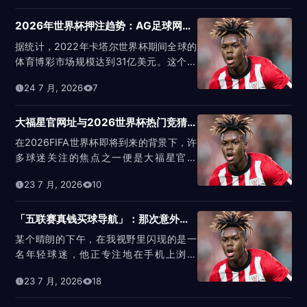
2026年世界杯押注趋势：AG足球网押注数据揭示的新态势
据统计，2022年卡塔尔世界杯期间全球的
体育博彩市场规模达到31亿美元。这个数
字意味着什么？简单说，这揭示了球...
24 7 月, 2026
7
大福星官网址与2026世界杯热门竞猜：深度调查与真相揭示
在2026FIFA世界杯即将到来的背景下，许
多球迷关注的焦点之一便是大福星官网
址。然而，普遍认为这些网站只不过...
23 7 月, 2026
10
「五联赛真钱买球导航」：那次意外的选择成就了2026世界杯的传奇
某个晴朗的下午，在我视野里闪现的是一
名年轻球迷，他正专注地在手机上浏览
「五联赛真钱买球导航」。这不仅是一串
23 7 月, 2026
18
毫无...