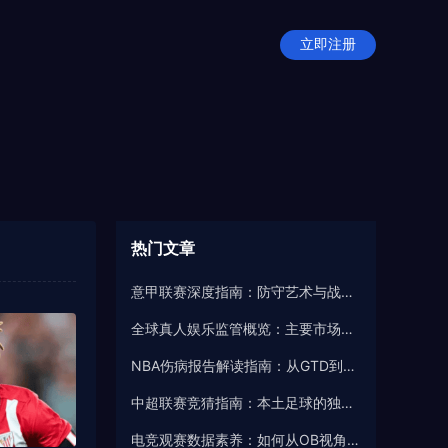
华体会体育动态
华体会体育故事
立即注册
载
足球
载
篮球
电竞
真人娱乐
棋牌游戏
热门文章
意甲联赛深度指南：防守艺术与战术革新的前沿阵地
全球真人娱乐监管概览：主要市场的合规框架与用户保护
NBA伤病报告解读指南：从GTD到OUT的实际影响量化
中超联赛竞猜指南：本土足球的独特规律与投注价值
电竞观赛数据素养：如何从OB视角挖掘竞猜价值