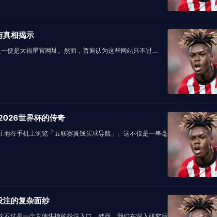
与真相揭示
之一便是大福星官网址。然而，普遍认为这些网站只不过...
026世界杯的传奇
注地在手机上浏览「五联赛真钱买球导航」。这不仅是一串毫
投注的复杂面纱
这不过是一个方便快捷的投注入口。然而，我们在深入研究后