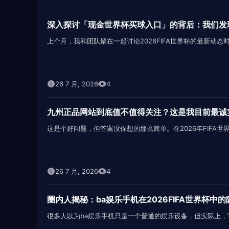
深入探讨「现金世界杯买球入口」的背后：我们发
上个月，我和团队聚在一起讨论2026FIFA世界杯的最新动态时，
26 7 月, 2026
4
九州正品网站到底值不值得关注？这是我目前最诚
这是个好问题，但答案没你想的那么简单。在2026年FIFA世
26 7 月, 2026
4
圈内人揭秘：ba娱乐手机在2026FIFA世界杯中
很多人以为ba娱乐手机只是一个普通的娱乐设备，但实际上，它在