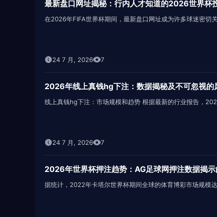
最新盘口网址揭秘：行内人才知道的2026世界杯
在2026年FIFA世界杯期间，最新盘口网址成为许多球迷密切
24 7 月, 2026
7
2026年线上真钱hg下注：数据揭秘及不可忽视的
线上真钱hg下注：市场规模和趋势 根据最新的行业报告，2026
24 7 月, 2026
7
2026年世界杯押注趋势：AG足球网押注数据揭
据统计，2022年卡塔尔世界杯期间全球的体育博彩市场规模达