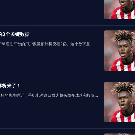
的3个关键数据
钱买球投注平台的用户数量预计将突破2亿。这个数字意...
解析来了！
界杯的脚步临近，手机电游盘口成为越来越多球迷和投资...