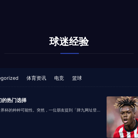
会体育首页
华体会体育产品
选择华体会体育
华体会体育下载
华体会体育APP下
球迷经验
华体会全站APP下
egorized
体育资讯
电竞
篮球
们的热门选择
世界杯的种种可能性。突然，一位朋友提到「牌九网址登...