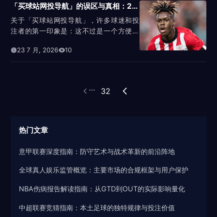
「买球站网投导航」的误区与真相：2026世界杯投注的复杂面纱
关于「买球站网投导航」，许多球迷和投
注者的第一印象是：这不过是一个方便快
捷的投注入口。然而，我们在深入研究后
23 7 月, 2026
10
发...
32
热门文章
意甲联赛深度指南：防守艺术与战术革新的前沿阵地
全球真人娱乐监管概览：主要市场的合规框架与用户保护
NBA伤病报告解读指南：从GTD到OUT的实际影响量化
中超联赛竞猜指南：本土足球的独特规律与投注价值