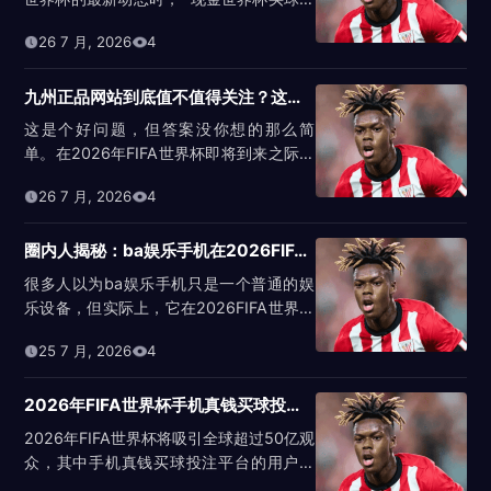
真人娱乐
口”...
棋牌游戏
26 7 月, 2026
4
九州正品网站到底值不值得关注？这是我目前最诚实的回答
这是个好问题，但答案没你想的那么简
单。在2026年FIFA世界杯即将到来之际，
越来越多的体育爱好者开始关注九州...
26 7 月, 2026
4
圈内人揭秘：ba娱乐手机在2026FIFA世界杯中的隐藏角色
很多人以为ba娱乐手机只是一个普通的娱
乐设备，但实际上，它在2026FIFA世界杯
中的作用可是非同小可。在行内...
25 7 月, 2026
4
2026年FIFA世界杯手机真钱买球投注兴起：背后的3个关键数据
2026年FIFA世界杯将吸引全球超过50亿观
众，其中手机真钱买球投注平台的用户数
量预计将突破2亿。这个数字意...