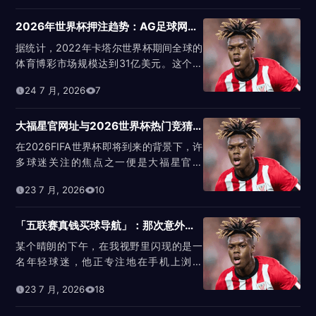
2026年世界杯押注趋势：AG足球网押注数据揭示的新态势
据统计，2022年卡塔尔世界杯期间全球的
体育博彩市场规模达到31亿美元。这个数
字意味着什么？简单说，这揭示了球...
24 7 月, 2026
7
大福星官网址与2026世界杯热门竞猜：深度调查与真相揭示
在2026FIFA世界杯即将到来的背景下，许
多球迷关注的焦点之一便是大福星官网
址。然而，普遍认为这些网站只不过...
23 7 月, 2026
10
「五联赛真钱买球导航」：那次意外的选择成就了2026世界杯的传奇
某个晴朗的下午，在我视野里闪现的是一
名年轻球迷，他正专注地在手机上浏览
「五联赛真钱买球导航」。这不仅是一串
23 7 月, 2026
18
毫无...