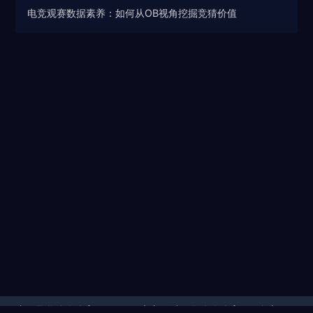
电竞观赛数据素养：如何从OB视角挖掘竞猜价值
这里是华体会体育( SPORTS)官方网站，华体会体育APP全方面涵