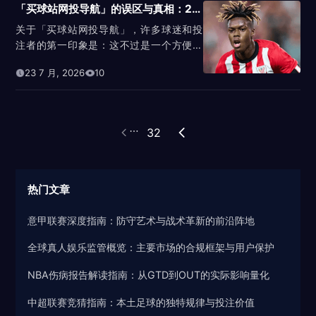
「买球站网投导航」的误区与真相：2026世界杯投注的复杂面纱
关于「买球站网投导航」，许多球迷和投
注者的第一印象是：这不过是一个方便快
捷的投注入口。然而，我们在深入研究后
23 7 月, 2026
10
发...
32
热门文章
意甲联赛深度指南：防守艺术与战术革新的前沿阵地
全球真人娱乐监管概览：主要市场的合规框架与用户保护
NBA伤病报告解读指南：从GTD到OUT的实际影响量化
中超联赛竞猜指南：本土足球的独特规律与投注价值