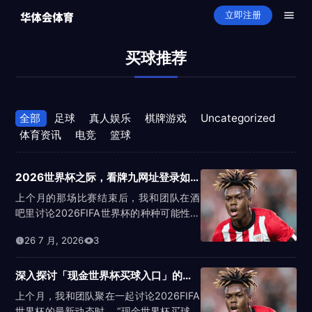
立即注册
华体会体育首页
买球推荐
华体会体育产品
全部
足球
真人娱乐
棋牌游戏
Uncategorized
选择华体会体育
体育资讯
电竞
篮球
华体会体育下载
2026世界杯之际，看牌九网址登录如何成为球迷们的热门选择
华体会体育APP下载
华体会体育动态
上个月的那场比赛结束后，我和团队在酒
华体会全站APP下载
吧里讨论2026FIFA世界杯的种种可能性。
华体会体育故事
突然，一位朋友提到「牌九网址登...
26 7 月, 2026
3
足球
篮球
深入探讨「现金世界杯买球入口」的背后：我们发现了什么？
电竞
上个月，我和团队聚在一起讨论2026FIFA
世界杯的最新动态时， “现金世界杯买球入