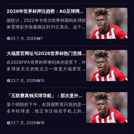
2026年世界杯押注趋势：AG足球网押注数据揭示的新态势
据统计，2022年卡塔尔世界杯期间全球的
体育博彩市场规模达到31亿美元。这个数
字意味着什么？简单说，这揭示了球...
24 7 月, 2026
7
大福星官网址与2026世界杯热门竞猜：深度调查与真相揭示
在2026FIFA世界杯即将到来的背景下，许
多球迷关注的焦点之一便是大福星官网
址。然而，普遍认为这些网站只不过...
23 7 月, 2026
10
「五联赛真钱买球导航」：那次意外的选择成就了2026世界杯的传奇
某个晴朗的下午，在我视野里闪现的是一
名年轻球迷，他正专注地在手机上浏览
「五联赛真钱买球导航」。这不仅是一串
23 7 月, 2026
18
毫无...