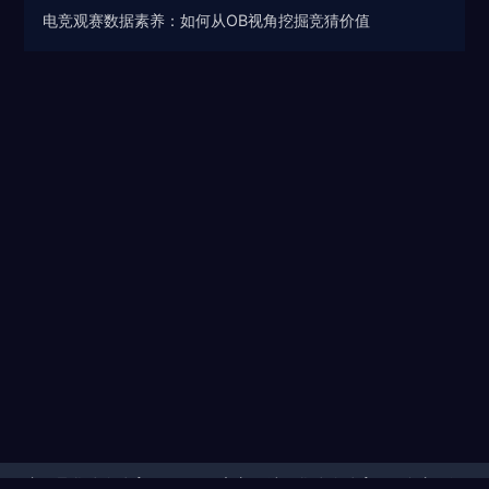
电竞观赛数据素养：如何从OB视角挖掘竞猜价值
这里是华体会体育( SPORTS)官方网站，华体会体育APP全方面涵