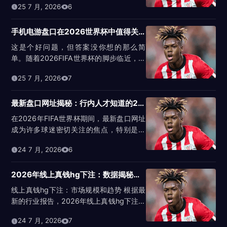
25 7 月, 2026
6
手机电游盘口在2026世界杯中值得关注吗？深度解析来了！
这是个好问题，但答案没你想的那么简
单。随着2026FIFA世界杯的脚步临近，手
机电游盘口成为越来越多球迷和投资...
25 7 月, 2026
7
最新盘口网址揭秘：行内人才知道的2026世界杯投注奥秘
在2026年FIFA世界杯期间，最新盘口网址
成为许多球迷密切关注的焦点，特别是在
华体会体育等专业平台的讨论中，...
24 7 月, 2026
6
2026年线上真钱hg下注：数据揭秘及不可忽视的风险
线上真钱hg下注：市场规模和趋势 根据最
新的行业报告，2026年线上真钱hg下注市
场的预计规模将达到约1,25...
24 7 月, 2026
7