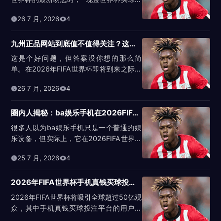
真人娱乐
口”...
棋牌游戏
26 7 月, 2026
4
九州正品网站到底值不值得关注？这是我目前最诚实的回答
这是个好问题，但答案没你想的那么简
单。在2026年FIFA世界杯即将到来之际，
越来越多的体育爱好者开始关注九州...
26 7 月, 2026
4
圈内人揭秘：ba娱乐手机在2026FIFA世界杯中的隐藏角色
很多人以为ba娱乐手机只是一个普通的娱
乐设备，但实际上，它在2026FIFA世界杯
中的作用可是非同小可。在行内...
25 7 月, 2026
4
2026年FIFA世界杯手机真钱买球投注兴起：背后的3个关键数据
2026年FIFA世界杯将吸引全球超过50亿观
众，其中手机真钱买球投注平台的用户数
量预计将突破2亿。这个数字意...