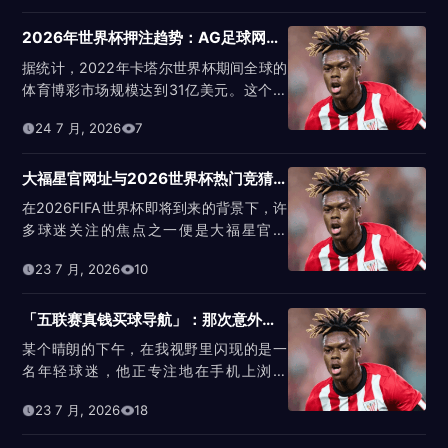
2026年世界杯押注趋势：AG足球网押注数据揭示的新态势
据统计，2022年卡塔尔世界杯期间全球的
体育博彩市场规模达到31亿美元。这个数
字意味着什么？简单说，这揭示了球...
24 7 月, 2026
7
大福星官网址与2026世界杯热门竞猜：深度调查与真相揭示
在2026FIFA世界杯即将到来的背景下，许
多球迷关注的焦点之一便是大福星官网
址。然而，普遍认为这些网站只不过...
23 7 月, 2026
10
「五联赛真钱买球导航」：那次意外的选择成就了2026世界杯的传奇
某个晴朗的下午，在我视野里闪现的是一
名年轻球迷，他正专注地在手机上浏览
「五联赛真钱买球导航」。这不仅是一串
23 7 月, 2026
18
毫无...