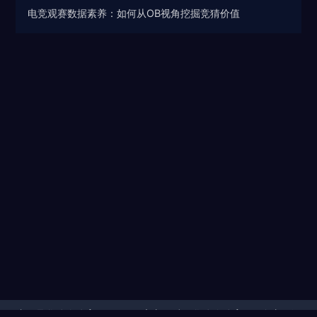
电竞观赛数据素养：如何从OB视角挖掘竞猜价值
这里是华体会体育( SPORTS)官方网站，华体会体育APP全方面涵