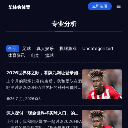
立即注册
华体会体育首页
专业分析
华体会体育产品
全部
足球
真人娱乐
棋牌游戏
Uncategorized
选择华体会体育
体育资讯
电竞
篮球
华体会体育下载
2026世界杯之际，看牌九网址登录如何成为球迷们的热门选择
华体会体育APP下载
华体会体育动态
上个月的那场比赛结束后，我和团队在酒
华体会全站APP下载
吧里讨论2026FIFA世界杯的种种可能性。
华体会体育故事
突然，一位朋友提到「牌九网址登...
26 7 月, 2026
3
足球
篮球
深入探讨「现金世界杯买球入口」的背后：我们发现了什么？
电竞
上个月，我和团队聚在一起讨论2026FIFA
世界杯的最新动态时， “现金世界杯买球入