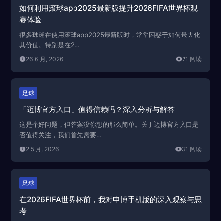
如何利用滚球app2025最新版提升2026FIFA世界杯观
赛体验
很多球迷在使用滚球app2025最新版时，常常困惑于如何最大化
其价值。特别是在2…
26 6 月, 2026
21 阅读
足球
「迈博官方入口」值得信赖吗？深入分析与解答
这是个好问题，但答案没你想的那么简单。关于迈博官方入口是
否值得关注，我们首先需要…
2 5 月, 2026
31 阅读
足球
在2026FIFA世界杯前，我对申博手机版的深入观察与思
考