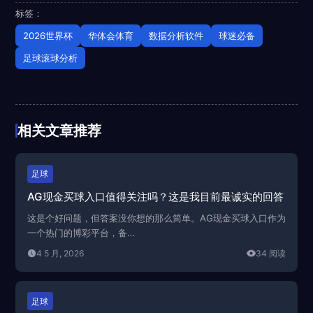
标签：
2026世界杯
华体会体育
数据分析软件
球迷必备
足球滚球分析
相关文章推荐
足球
AG现金买球入口值得关注吗？这是我目前最诚实的回答
这是个好问题，但答案没你想的那么简单。AG现金买球入口作为
一个热门的博彩平台，备…
4 5 月, 2026
34 阅读
足球