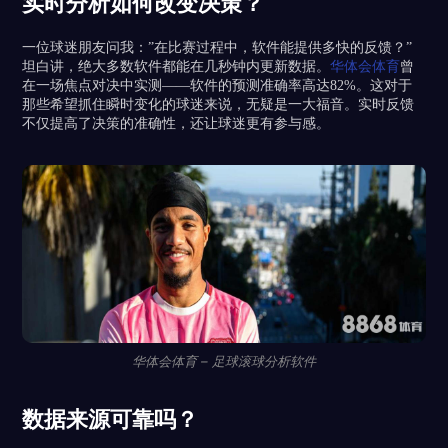
实时分析如何改变决策？
真人娱乐
棋牌游戏
一位球迷朋友问我：”在比赛过程中，软件能提供多快的反馈？”
坦白讲，绝大多数软件都能在几秒钟内更新数据。
华体会体育
曾
在一场焦点对决中实测——软件的预测准确率高达82%。这对于
那些希望抓住瞬时变化的球迷来说，无疑是一大福音。实时反馈
不仅提高了决策的准确性，还让球迷更有参与感。
华体会体育 – 足球滚球分析软件
数据来源可靠吗？