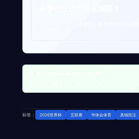
有哪些投注的常见误区？
许多投注者过于依赖赔率，忽视了实际的比赛
📝 本文由华体会体育专业团队撰写
最后更新：2026年06月25日 | 内容经过专业审核
标签：
2026世界杯
五联赛
华体会体育
真钱投注