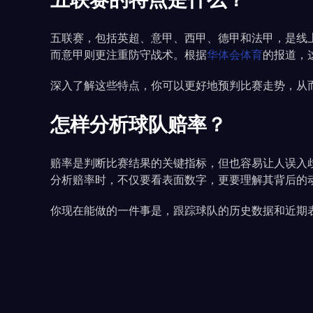
五联赛，包括英超、意甲、西甲、德甲和法甲，是线
而意甲则更注重防守战术。根据
华体会体育
的报道，
深入了解这些特点，你可以更好地预判比赛走势，从
怎样分析球队赔率？
赔率是判断比赛结果的关键指标，但也容易让人误入
分析赔率时，不仅要看表面数字，更要理解其背后的
你现在能做的一件事是，跟踪球队的历史数据和近期