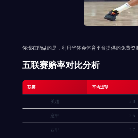
你现在能做的是，利用华体会体育平台提供的免费资
五联赛赔率对比分析
联赛
平均进球
英超
2.8
意甲
2.5
西甲
2.7