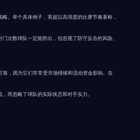
战略。举个具体例子，英超以高强度的比赛节奏著称，
射门次数球队一定能胜出，但忽视了防守反击的风险。
可靠，因为它们常常受市场情绪和流动资金影响。在
低，而忽略了球队的实际状态和对手实力。