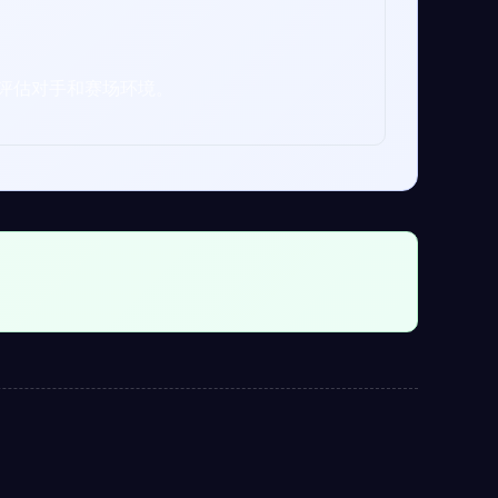
评估对手和赛场环境。