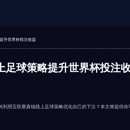
会体育首页
华体会体育产品
选择华体会体育
华体会体育下载
华体会体育APP下
华体会全站APP下
提升世界杯投注收益
上足球策略提升世界杯投注
——如何利用五联赛真钱线上足球策略优化自己的下注？本文将提供