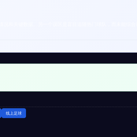
情况和关键数据。另一个误区是盲目追随热门球队，而未能综合
线上足球