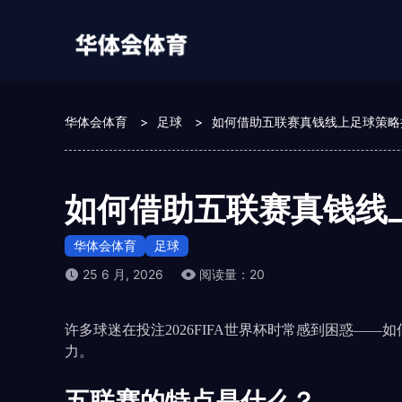
华体
华体会体育
>
足球
>
如何借助五联赛真钱线上足球策略
如何借助五联赛真钱线
华体会体育
足球
25 6 月, 2026
阅读量：20
许多球迷在投注2026FIFA世界杯时常感到困惑
力。
五联赛的特点是什么？