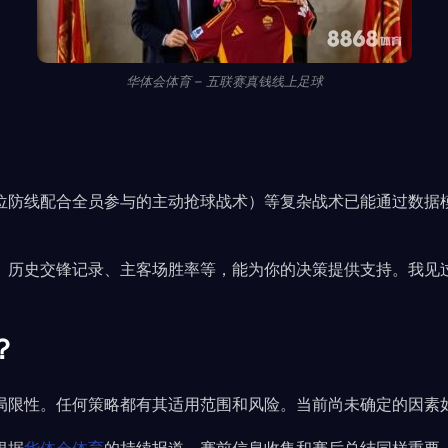
华体会体育 – 五联赛真钱线上足球
防线配合全员参与的主动抢球战术）等复杂战术已能通过数据模
、历史交锋记录、主客场胜率等，能为你的决策提供支持。我见
？
局限性。任何策略都有其适用范围和风险。当前尚未确定的因素