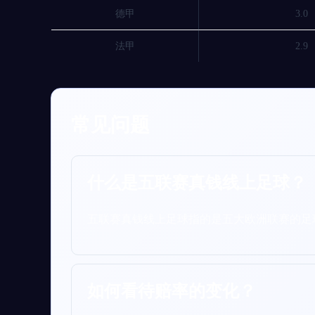
德甲
3.0
法甲
2.9
常见问题
什么是五联赛真钱线上足球？
五联赛真钱线上足球指的是五大欧洲联赛的足
如何看待赔率的变化？