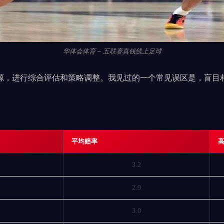
华体会体育 – 五联赛真钱线上足球
源，进行综合评估和策略调整。我见过的一个常见误区是，盲目
平均赔率
3.2
2.9
3.0