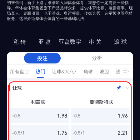
初来乍到，新手上路，刚刚加入华体会体育，我想你一定需要一些指
导。华体会体育集团旗下产品品牌众多，提供体育比赛、电竞赛事、现
场真人、桌面项目、电子游戏、奥运项目、传媒选秀、选举预测等竞猜
服务。这里介绍华体会体育的一些基础玩法。
竞 猜
亚 盘
亚盘数字
串 关
滚 球