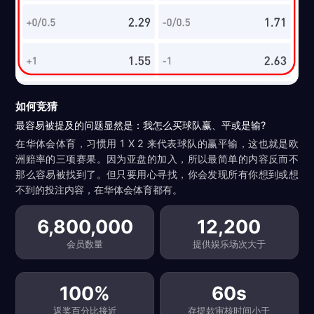
如何竞猜
最容易被提及的问题显然是：我怎么买球队赢、平或是输?
在华体会体育，习惯用 1 X 2 来代表球队的赢平输，这也就是欧
洲赔率的三项赛果。因为亚盘的加入，所以最简单的内容反而不
那么容易被找到了。但只要用心寻找，你会发现所有你想到或想
不到的投注内容，在华体会体育都有。
6,800,000
12,200
会员数量
提供娱乐场次大于
100%
60s
返奖百分比接近
存提款审核时间小于