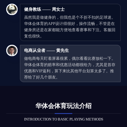
健身教练 —— 周女士
虽然我是做健身的，但我也是个不折不扣的足球迷。
华体会体育的APP设计得很好，操作流畅，不管是在
健身房还是在家都能方便地查看赛事和下注。客服回
复也很快。
电商从业者 —— 黄先生
做电商每天盯着屏幕很累，偶尔看看比赛放松一下。
华体会体育的赔率和优惠活动都很给力，尤其是首存
优惠和VIP返利，算下来比其他平台划算太多了。推
荐给了好几个朋友。
华体会体育玩法介绍
INTRODUCTION TO BASIC PLAYING METHODS