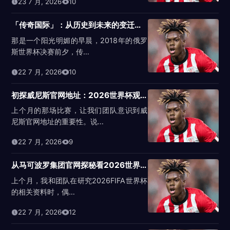
23 7 月, 2026
10
「传奇国际」：从历史到未来的变迁与展望
那是一个阳光明媚的早晨，2018年的俄罗
斯世界杯决赛前夕，传…
22 7 月, 2026
10
初探威尼斯官网地址：2026世界杯观赛必不可少的指南
上个月的那场比赛，让我们团队意识到威
尼斯官网地址的重要性。说…
22 7 月, 2026
9
从马可波罗集团官网探秘看2026世界杯的商业布局
上个月，我和团队在研究2026FIFA世界杯
的相关资料时，偶…
22 7 月, 2026
12