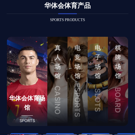
华体会体育产品
SPORTS PRODUCTS
真
电
电
棋
人
竞
子
牌
场
场
场
场
馆
馆
馆
馆
ESPORTS
CASINO
BOARD
SLOTS
华体会体育场
馆
SPORTS