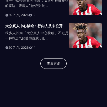
在一个略带寒意的清晨，我正坐在咖啡馆
的窗边，听着人们热烈讨论…
20 7 月, 2026
12
大众真人中心梭哈：行内人从未公开的三大心得
很多人以为「大众真人中心梭哈」不过是
一种靠运气的赌博游戏，但…
20 7 月, 2026
14
查看更多