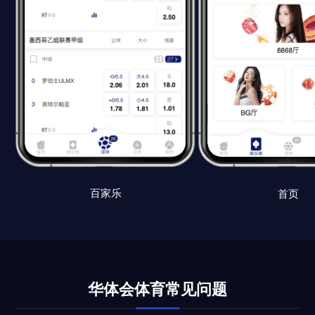
百家乐
首页
华体会体育常见问题