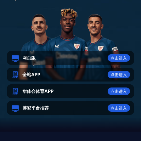
真人娱乐
棋牌游戏
网页版
点击进入
全站APP
点击进入
华体会体育APP
点击进入
博彩平台推荐
点击进入