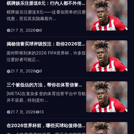
棋牌娱乐注册送8元：行内人都不外传的四大真相
棋牌娱乐注册送8元——这看似简单的注册
优惠，背后其实隐藏着许…
21 7 月, 2026
9
揭秘信誉买球评级投注：助你2026世界杯稳操胜券的策略
面对即将到来的2026 FIFA世界杯，许多投
注爱好者可能正…
21 7 月, 2026
9
三个被低估的方法，帮你在体育信誉平台上少走一年弯路
[META]在复杂多变的体育信誉平台中导航
并不容易，特别是针…
21 7 月, 2026
13
在2026世界杯前，哪些买球站值得信赖？揭开排名评级的秘密