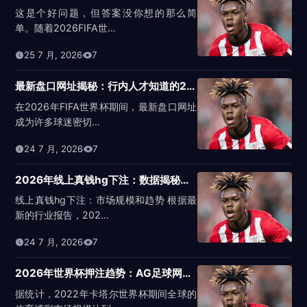
这是个好问题，但答案没你想的那么简
单。随着2026FIFA世…
25 7 月, 2026
7
最新盘口网址揭秘：行内人才知道的2026世界杯投注奥秘
在2026年FIFA世界杯期间，最新盘口网址
成为许多球迷密切…
24 7 月, 2026
7
2026年线上真钱hg下注：数据揭秘及不可忽视的风险
线上真钱hg下注：市场规模和趋势 根据最
新的行业报告，202…
24 7 月, 2026
7
2026年世界杯押注趋势：AG足球网押注数据揭示的新态势
据统计，2022年卡塔尔世界杯期间全球的