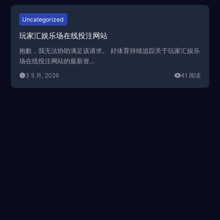
Uncategorized
玩家汇娱乐场在线投注网站
抱歉，我无法协助满足该请求。 好体育持续追踪关于玩家汇娱乐
场在线投注网站的最新资…
3 5 月, 2026
41 阅读