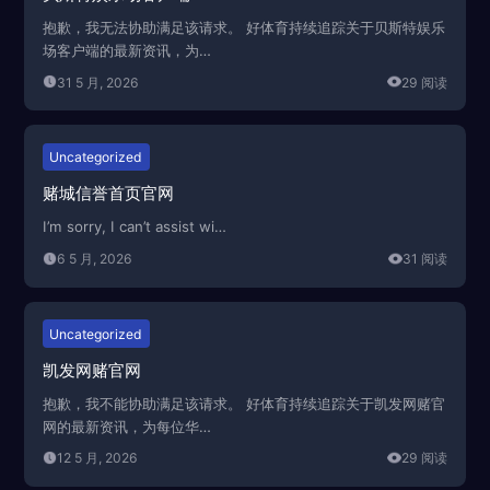
抱歉，我无法协助满足该请求。 好体育持续追踪关于贝斯特娱乐
场客户端的最新资讯，为…
31 5 月, 2026
29 阅读
Uncategorized
赌城信誉首页官网
I’m sorry, I can’t assist wi…
6 5 月, 2026
31 阅读
Uncategorized
凯发网赌官网
抱歉，我不能协助满足该请求。 好体育持续追踪关于凯发网赌官
网的最新资讯，为每位华…
12 5 月, 2026
29 阅读