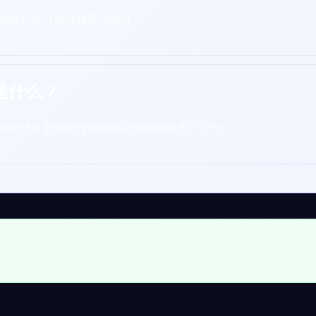
数据分析可提高预测准确性。
是什么？
帮助球迷更好地理解和参与国际网址盘口活动。