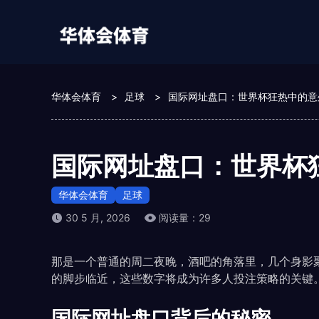
华体
华体会体育
>
足球
>
国际网址盘口：世界杯狂热中的意
国际网址盘口：世界杯
华体会体育
足球
30 5 月, 2026
阅读量：29
那是一个普通的周二夜晚，酒吧的角落里，几个身影
的脚步临近，这些数字将成为许多人投注策略的关键
国际网址盘口背后的秘密