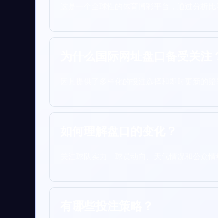
这是一个全球性的体育博彩平台，通过分析比
为什么国际网址盘口备受关注
因其提供了多样化的投注选择和即时更新的赔
如何理解盘口的变化？
关注球队实力、球员动向、天气情况和公众情
有哪些投注策略？