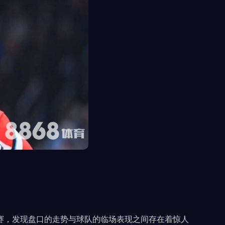
比赛，发现盘口的走势与球队的临场表现之间存在着惊人