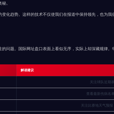
奥秘。
的变化趋势。这样的技术不仅使我们在报道中保持领先，也为我
注的问题。国际网址盘口表面上看似无序，实际上却深藏规律。
解读建议
关注球队近期
查看最新伤病名
关注比赛地天气预报