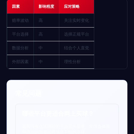
因素
影响程度
应对策略
赔率波动
高
关注实时变化
平台选择
高
选择正规平台
数据分析
中
结合个人直觉
外部因素
中
理性分析
常见问题
哪些平台更适合网上买球？
选择持有合法牌照的平台至关重要。华体会体育
和类似的知名品牌就是不错的选择。