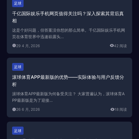
足球
千亿国际娱乐手机网页值得关注吗？深入探索其背后真
相
这是个好问题，但答案没你想的那么简单。千亿国际娱乐手机网
页在体育世界中迅速崭露头…
29 4 月, 2026
42 阅读
足球
滚球体育APP最新版的优势——实际体验与用户反馈分
析
滚球体育APP最新版为何备受关注？ 大家普遍认为，滚球体育A
PP最新版是为了迎接…
26 6 月, 2026
18 阅读
足球