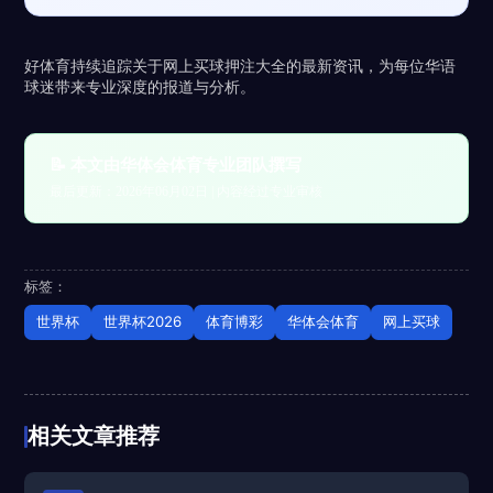
好体育持续追踪关于网上买球押注大全的最新资讯，为每位华语
球迷带来专业深度的报道与分析。
📝 本文由华体会体育专业团队撰写
最后更新：2026年06月02日 | 内容经过专业审核
标签：
世界杯
世界杯2026
体育博彩
华体会体育
网上买球
相关文章推荐