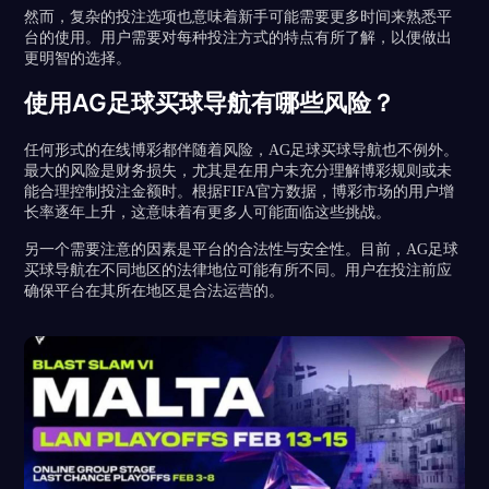
真人娱乐
然而，复杂的投注选项也意味着新手可能需要更多时间来熟悉平
棋牌游戏
台的使用。用户需要对每种投注方式的特点有所了解，以便做出
更明智的选择。
使用AG足球买球导航有哪些风险？
任何形式的在线博彩都伴随着风险，AG足球买球导航也不例外。
最大的风险是财务损失，尤其是在用户未充分理解博彩规则或未
能合理控制投注金额时。根据FIFA官方数据，博彩市场的用户增
长率逐年上升，这意味着有更多人可能面临这些挑战。
另一个需要注意的因素是平台的合法性与安全性。目前，AG足球
买球导航在不同地区的法律地位可能有所不同。用户在投注前应
确保平台在其所在地区是合法运营的。