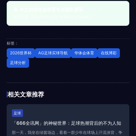
📝 本文由华体会体育专业团队撰写
最后更新：2026年05月22日 | 内容经过专业审核
标签：
2026世界杯
AG足球买球导航
华体会体育
在线博彩
足球分析
相关文章推荐
足球
「666全讯网」的神秘世界：足球热潮背后的不为人知
那一天，我坐在绿茵场边，看着一群少年在球场上汗流浃背，争