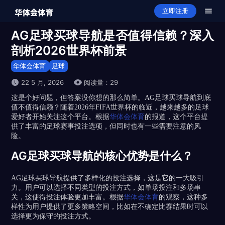
立即注册
AG足球买球导航是否值得信赖？深入
华体会体育首页
剖析2026世界杯前景
华体会体育产品
华体会体育
足球
22 5 月, 2026
阅读量：29
选择华体会体育
这是个好问题，但答案没你想的那么简单。AG足球买球导航到底
值不值得信赖？随着2026年FIFA世界杯的临近，越来越多的足球
华体会体育下载
爱好者开始关注这个平台。根据
华体会体育
的报道，这个平台提
供了丰富的足球赛事投注选项，但同时也有一些需要注意的风
华体会体育APP下载
华体会体育动态
险。
华体会全站APP下载
AG足球买球导航的核心优势是什么？
华体会体育故事
足球
AG足球买球导航提供了多样化的投注选择，这是它的一大吸引
力。用户可以选择不同类型的投注方式，如单场投注和多场串
篮球
关，这使得投注体验更加丰富。根据
华体会体育
的观察，这种多
样性为用户提供了更多策略空间，比如在不确定比赛结果时可以
电竞
选择更为保守的投注方式。