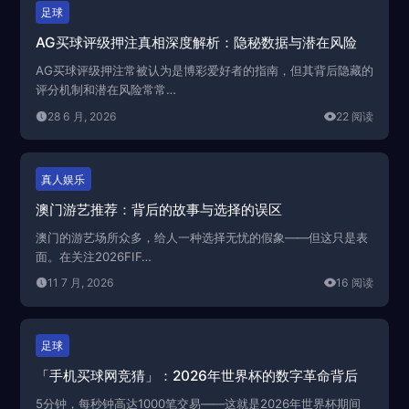
足球
AG买球评级押注真相深度解析：隐秘数据与潜在风险
AG买球评级押注常被认为是博彩爱好者的指南，但其背后隐藏的
评分机制和潜在风险常常…
28 6 月, 2026
22 阅读
真人娱乐
澳门游艺推荐：背后的故事与选择的误区
澳门的游艺场所众多，给人一种选择无忧的假象——但这只是表
面。在关注2026FIF…
11 7 月, 2026
16 阅读
足球
「手机买球网竞猜」：2026年世界杯的数字革命背后
5分钟，每秒钟高达1000笔交易——这就是2026年世界杯期间