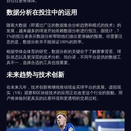
台往往更有保障。
数据分析在投注中的运用
随着大数据（即通过广泛的数据集合分析趋势和模式的技术）的
发展，越来越多的球迷开始依赖数据分析进行投注。据统计，7
1%的投注者表示数据分析帮助他们做出更准确的预测。但需要注
意的是，数据分析并不能保证100%的胜率。
根据华体会体育的研究，数据分析的关键在于了解赛事背景、球
队状态以及更深层的战术分析。坦白讲，不同平台提供的数据工
具不一，选择合适的工具也很重要。
未来趋势与技术创新
在未来几年，技术创新将继续推动现金买球平台的发展。虚拟现
实（VR）观赛和区块链技术的应用正在改变这个行业的面貌。用
户将体验到更真实的比赛环境和更透明的交易过程。