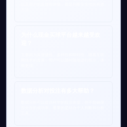
以及用户的反馈和评级，都是判断安全性的有效
方法。
为什么现金买球平台越来越受欢
迎？
主要因为其便捷性、多样性和即时性。随着互联
网技术的发展，用户可以随时随地进行投注，体
验更佳。
数据分析对投注有多大帮助？
数据分析可以提供科学的投注依据，但不能确保
百分百的成功率。重要的是结合个人判断和分析
工具。