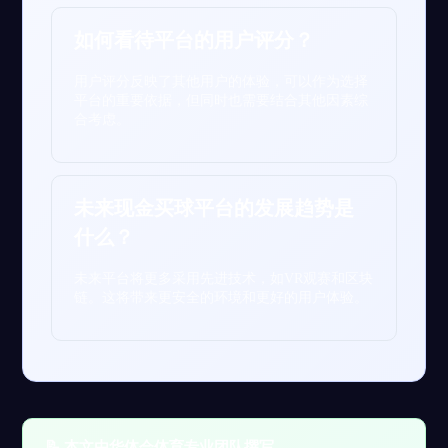
如何看待平台的用户评分？
用户评分反映了其他用户的体验，可以作为选择
平台的重要依据，但同时也需要结合其他因素综
合考虑。
未来现金买球平台的发展趋势是
什么？
未来平台将更多采用先进技术，如VR观赛和区块
链。这将带来更安全的环境和更好的用户体验。
📝 本文由华体会体育专业团队撰写